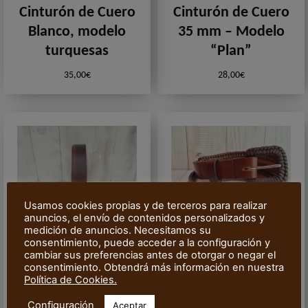
Cinturón de Cuero
Cinturón de Cuero
Blanco, modelo
35 mm – Modelo
turquesas
“Plan”
35,00
€
28,00
€
Usamos cookies propias y de terceros para realizar
anuncios, el envío de contenidos personalizados y
medición de anuncios. Necesitamos su
consentimiento, puede acceder a la configuración y
cambiar sus preferencias antes de otorgar o negar el
consentimiento. Obtendrá más información en nuestra
Cinturón de Cuero
Cinturón de triple
Política de Cookies.
40 mm – Modelo
trenzado
Configuración
Aceptar