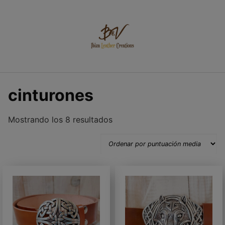
Saltar
al
contenido
cinturones
Ordenado
Mostrando los 8 resultados
por
puntuación
media