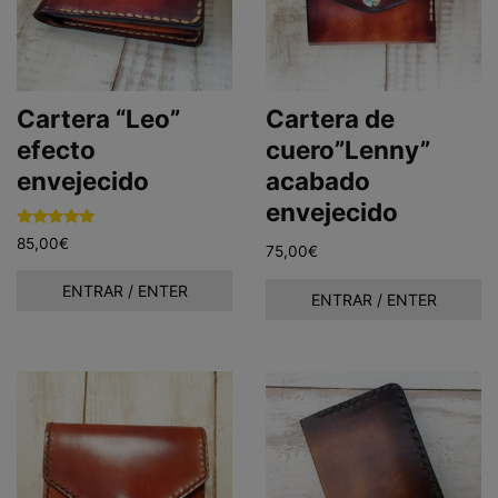
Cartera “Leo”
Cartera de
efecto
cuero”Lenny”
envejecido
acabado
envejecido
Valorado con
85,00
€
75,00
€
5.00
de 5
ENTRAR / ENTER
ENTRAR / ENTER