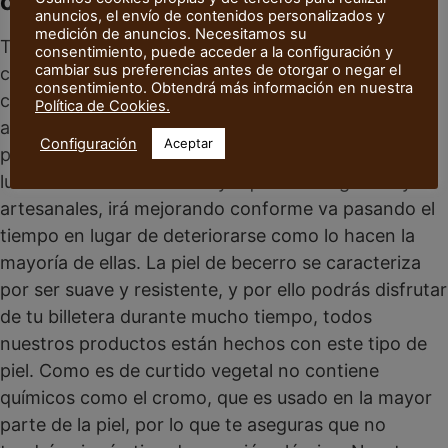
cuero artesanal?
anuncios, el envío de contenidos personalizados y
medición de anuncios. Necesitamos su
Todas nuestras billeteras están hechas a mano con
consentimiento, puede acceder a la configuración y
cambiar sus preferencias antes de otorgar o negar el
cuero de becerro español de curtido vegetal, no
consentimiento. Obtendrá más información en nuestra
contienen cromo. Son una verdadera pieza de
Política de Cookies.
artesanía, realizadas pieza por pieza con nuestras
Configuración
Aceptar
propias manos en Ibiza (Islas Baleares). Además, la
lucirás en todos los lados ya que son elegantes y
artesanales, irá mejorando conforme va pasando el
tiempo en lugar de deteriorarse como lo hacen la
mayoría de ellas. La piel de becerro se caracteriza
por ser suave y resistente, y por ello podrás disfrutar
de tu billetera durante mucho tiempo, todos
nuestros productos están hechos con este tipo de
piel. Como es de curtido vegetal no contiene
químicos como el cromo, que es usado en la mayor
parte de la piel, por lo que te aseguras que no